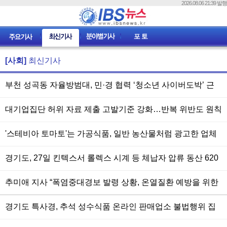
2026.08.06 21:39 발행
[사회]
최신기사
부천 성곡동 자율방범대, 민·경 협력 ‘청소년 사이버도박’ 근
절 나서
대기업집단 허위 자료 제출 고발기준 강화…반복 위반도 원칙
적 고발
'스테비아 토마토'는 가공식품, 일반 농산물처럼 광고한 업체
15곳 적발
경기도, 27일 킨텍스서 롤렉스 시계 등 체납자 압류 동산 620
점 공개 경매
추미애 지사 “폭염중대경보 발령 상황, 온열질환 예방을 위한
안전수칙 준수 최우선”
경기도 특사경, 추석 성수식품 온라인 판매업소 불법행위 집
중 단속